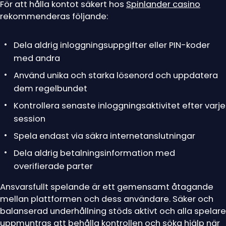
För att hålla kontot säkert hos
Spinlander casino
rekommenderas följande:
Dela aldrig inloggningsuppgifter eller PIN-koder
med andra
Använd unika och starka lösenord och uppdatera
dem regelbundet
Kontrollera senaste inloggningsaktivitet efter varje
session
Spela endast via säkra internetanslutningar
Dela aldrig betalningsinformation med
overifierade parter
Ansvarsfullt spelande är ett gemensamt åtagande
mellan plattformen och dess användare. Säker och
balanserad underhållning stöds aktivt och alla spelare
uppmuntras att behålla kontrollen och söka hjälp när