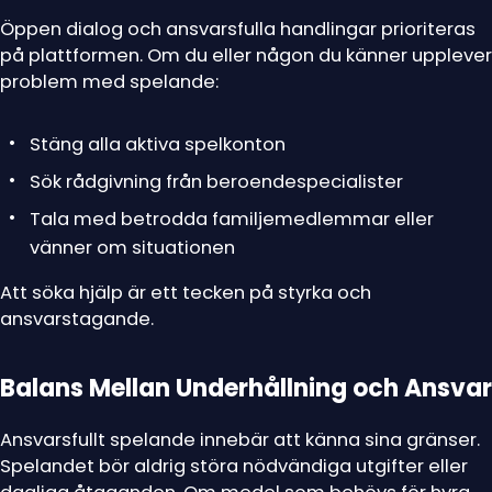
Öppen dialog och ansvarsfulla handlingar prioriteras
på plattformen. Om du eller någon du känner upplever
problem med spelande:
Stäng alla aktiva spelkonton
Sök rådgivning från beroendespecialister
Tala med betrodda familjemedlemmar eller
vänner om situationen
Att söka hjälp är ett tecken på styrka och
ansvarstagande.
Balans Mellan Underhållning och Ansvar
Ansvarsfullt spelande innebär att känna sina gränser.
Spelandet bör aldrig störa nödvändiga utgifter eller