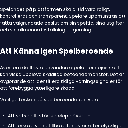
Spelandet på plattformen ska alltid vara roligt,
kontrollerat och transparent. Spelare uppmuntras att
fatta välgrundade beslut om sin speltid, sina utgifter
och sin allmänna inställning till gaming.
Att Känna igen Spelberoende
Även om de flesta användare spelar för nöjes skull
kan vissa uppleva skadliga beteendemönster. Det är
avgörande att identifiera tidiga varningssignaler för
att förebygga ytterligare skada.
Vanliga tecken på spelberoende kan vara:
Att satsa allt större belopp över tid
Att försöka vinna tillbaka förluster efter olyckliga