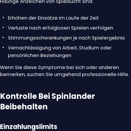
Häufige Anzeichen von Spielsucht sind:
Erhöhen der Einsätze im Laufe der Zeit
Verluste nach erfolglosen Spielen verfolgen
Stimmungsschwankungen je nach Spielergebnis
Vernachlässigung von Arbeit, Studium oder
persönlichen Beziehungen
Wenn Sie diese Symptome bei sich oder anderen
bemerken, suchen Sie umgehend professionelle Hilfe.
Kontrolle Bei Spinlander
Beibehalten
Einzahlungslimits