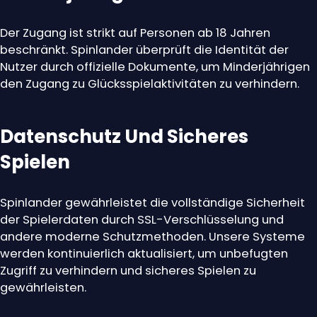
Der Zugang ist strikt auf Personen ab 18 Jahren
beschränkt. Spinlander überprüft die Identität der
Nutzer durch offizielle Dokumente, um Minderjährigen
den Zugang zu Glücksspielaktivitäten zu verhindern.
Datenschutz Und Sicheres
Spielen
Spinlander gewährleistet die vollständige Sicherheit
der Spielerdaten durch SSL-Verschlüsselung und
andere moderne Schutzmethoden. Unsere Systeme
werden kontinuierlich aktualisiert, um unbefugten
Zugriff zu verhindern und sicheres Spielen zu
gewährleisten.