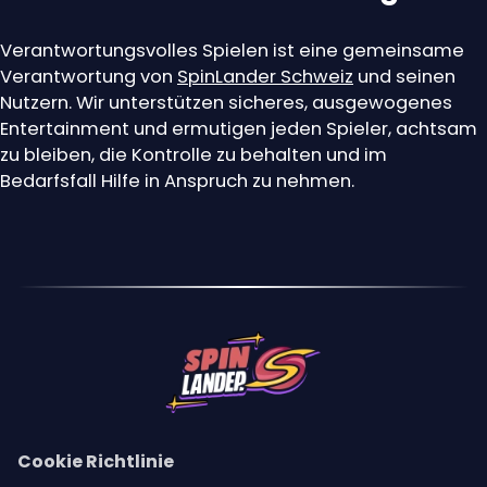
Verantwortungsvolles Spielen ist eine gemeinsame
Verantwortung von
SpinLander Schweiz
und seinen
Nutzern. Wir unterstützen sicheres, ausgewogenes
Entertainment und ermutigen jeden Spieler, achtsam
zu bleiben, die Kontrolle zu behalten und im
Bedarfsfall Hilfe in Anspruch zu nehmen.
Cookie Richtlinie