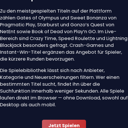
Zu den meistgespielten Titeln auf der Plattform
zählen Gates of Olympus und Sweet Bonanza von
Pragmatic Play, Starburst und Gonzo’s Quest von
NetEnt sowie Book of Dead von Play’n GO. Im Live-
Bereich sind Crazy Time, Speed Roulette und Lightning
Blackjack besonders gefragt. Crash-Games und
Instant-Win-Titel ergänzen das Angebot für Spieler,
die kürzere Runden bevorzugen.
Die Spielebibliothek lässt sich nach Anbieter,
Kategorie und Neuerscheinungen filtern. Wer einen
bestimmten Titel sucht, findet ihn über die
Suchfunktion innerhalb weniger Sekunden. Alle Spiele
laufen direkt im Browser — ohne Download, sowohl auf
Desktop als auch mobil.
Jetzt Spielen