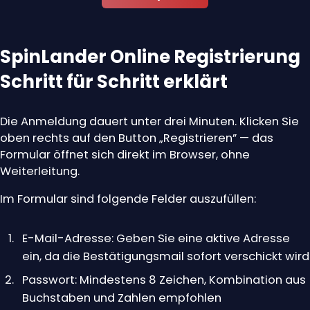
SpinLander Online Registrierung
Schritt für Schritt erklärt
Die Anmeldung dauert unter drei Minuten. Klicken Sie
oben rechts auf den Button „Registrieren” — das
Formular öffnet sich direkt im Browser, ohne
Weiterleitung.
Im Formular sind folgende Felder auszufüllen:
E-Mail-Adresse: Geben Sie eine aktive Adresse
ein, da die Bestätigungsmail sofort verschickt wird
Passwort: Mindestens 8 Zeichen, Kombination aus
Buchstaben und Zahlen empfohlen