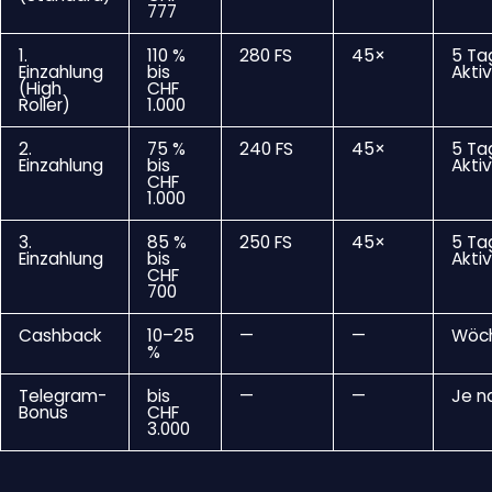
777
1.
110 %
280 FS
45×
5 Ta
Einzahlung
bis
Akti
(High
CHF
Roller)
1.000
2.
75 %
240 FS
45×
5 Ta
Einzahlung
bis
Akti
CHF
1.000
3.
85 %
250 FS
45×
5 Ta
Einzahlung
bis
Akti
CHF
700
Cashback
10–25
—
—
Wöch
%
Telegram-
bis
—
—
Je n
Bonus
CHF
3.000