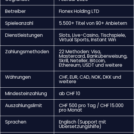
Betreiber
Fionex Holding LTD
Spieleanzahl
5.500+ Titel von 90+ Anbietern
Dienstleistungen
Slots, Live-Casino, Tischspiele,
Virtual Sports, Instant Win
Zahlungsmethoden
22 Methoden: Visa,
Mastercard, Banküberweisung,
Skrill, Neteller, Bitcoin,
Ethereum, USDT und weitere
Währungen
CHF, EUR, CAD, NOK, DKK und
weitere
Mindesteinzahlung
ab CHF 10
Auszahlungslimit
CHF 500 pro Tag / CHF 15.000
pro Monat
Sprachen
Englisch (Support mit
Übersetzungshilfe)