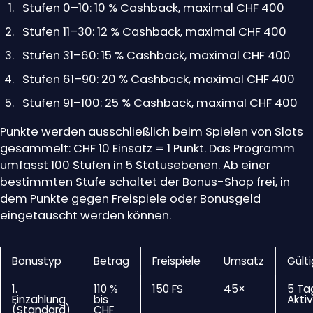
Stufen 0–10: 10 % Cashback, maximal CHF 400
Stufen 11–30: 12 % Cashback, maximal CHF 400
Stufen 31–60: 15 % Cashback, maximal CHF 400
Stufen 61–90: 20 % Cashback, maximal CHF 400
Stufen 91–100: 25 % Cashback, maximal CHF 400
Punkte werden ausschließlich beim Spielen von Slots
gesammelt: CHF 10 Einsatz = 1 Punkt. Das Programm
umfasst 100 Stufen in 5 Statusebenen. Ab einer
bestimmten Stufe schaltet der Bonus-Shop frei, in
dem Punkte gegen Freispiele oder Bonusgeld
eingetauscht werden können.
Bonustyp
Betrag
Freispiele
Umsatz
Gült
1.
110 %
150 FS
45×
5 Ta
Einzahlung
bis
Akti
(Standard)
CHF