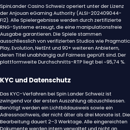
SpinLander Casino Schweiz operiert unter der Lizenz
der Anjouan eGaming Authority (ALSI-202409044-
FI2). Alle Spielergebnisse werden durch zertifizierte
RNG-Systeme erzeugt, die eine manipulationsfreie
Ausgabe garantieren. Die Spiele stammen
ausschliesslich von verifizierten Studios wie Pragmatic
Play, Evolution, NetEnt und 90+ weiteren Anbietern,
deren Titel unabhängig auf Fairness geprüft sind. Der
plattformweite Durchschnitts-RTP liegt bei ~95,74 %.
KYC und Datenschutz
Das KYC-Verfahren bei Spin Lander Schweiz ist
zwingend vor der ersten Auszahlung abzuschliessen.
Benötigt werden ein Lichtbildausweis sowie ein
Adressnachweis, der nicht älter als drei Monate ist. Die
Bearbeitung dauert 2–3 Werktage. Alle eingereichten
Dokumente werden intern verwaltet und nicht an