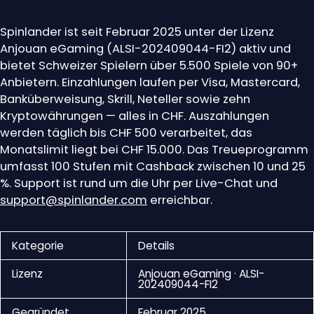
Spinlander ist seit Februar 2025 unter der Lizenz
Anjouan eGaming (ALSI-202409044-FI2) aktiv und
bietet Schweizer Spielern über 5.500 Spiele von 90+
Anbietern. Einzahlungen laufen per Visa, Mastercard,
Banküberweisung, Skrill, Neteller sowie zehn
Kryptowährungen — alles in CHF. Auszahlungen
werden täglich bis CHF 500 verarbeitet, das
Monatslimit liegt bei CHF 15.000. Das Treueprogramm
umfasst 100 Stufen mit Cashback zwischen 10 und 25
%. Support ist rund um die Uhr per Live-Chat und
support@spinlander.com
erreichbar.
Kategorie
Details
Lizenz
Anjouan eGaming · ALSI-
202409044-FI2
Gegründet
Februar 2025