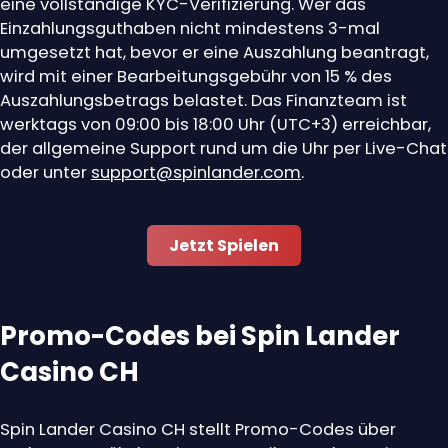
eine vollständige KYC-Verifizierung. Wer das
Einzahlungsguthaben nicht mindestens 3-mal
umgesetzt hat, bevor er eine Auszahlung beantragt,
wird mit einer Bearbeitungsgebühr von 15 % des
Auszahlungsbetrags belastet. Das Finanzteam ist
werktags von 09:00 bis 18:00 Uhr (UTC+3) erreichbar,
der allgemeine Support rund um die Uhr per Live-Chat
oder unter
support@spinlander.com
.
Jetzt Spielen
Promo-Codes bei Spin Lander
Casino CH
Spin Lander Casino CH stellt Promo-Codes über