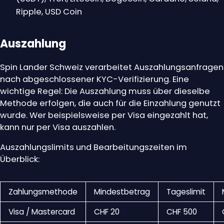
Ripple, USD Coin
Auszahlung
Spin Lander Schweiz verarbeitet Auszahlungsanfragen
nach abgeschlossener KYC-Verifizierung. Eine
wichtige Regel: Die Auszahlung muss über dieselbe
Methode erfolgen, die auch für die Einzahlung genutzt
wurde. Wer beispielsweise per Visa eingezahlt hat,
kann nur per Visa auszahlen.
Auszahlungslimits und Bearbeitungszeiten im
Überblick:
Zahlungsmethode
Mindestbetrag
Tageslimit
Visa / Mastercard
CHF 20
CHF 500