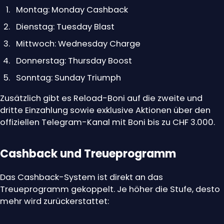
Montag: Monday Cashback
Dienstag: Tuesday Blast
Mittwoch: Wednesday Charge
Donnerstag: Thursday Boost
Sonntag: Sunday Triumph
Zusätzlich gibt es Reload-Boni auf die zweite und
dritte Einzahlung sowie exklusive Aktionen über den
offiziellen Telegram-Kanal mit Boni bis zu CHF 3.000.
Cashback und Treueprogramm
Das Cashback-System ist direkt an das
Treueprogramm gekoppelt. Je höher die Stufe, desto
mehr wird zurückerstattet: