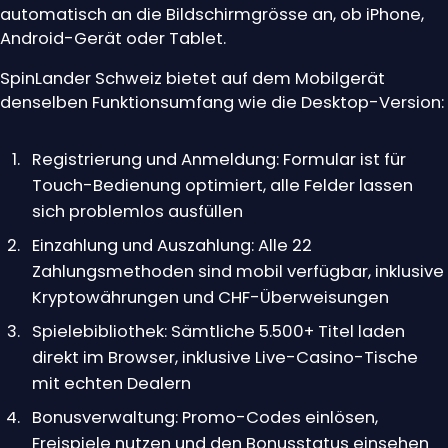
automatisch an die Bildschirmgrösse an, ob iPhone,
Android-Gerät oder Tablet.
SpinLander Schweiz bietet auf dem Mobilgerät
denselben Funktionsumfang wie die Desktop-Version:
Registrierung und Anmeldung: Formular ist für
Touch-Bedienung optimiert, alle Felder lassen
sich problemlos ausfüllen
Einzahlung und Auszahlung: Alle 22
Zahlungsmethoden sind mobil verfügbar, inklusive
Kryptowährungen und CHF-Überweisungen
Spielebibliothek: Sämtliche 5.500+ Titel laden
direkt im Browser, inklusive Live-Casino-Tische
mit echten Dealern
Bonusverwaltung: Promo-Codes einlösen,
Freispiele nutzen und den Bonusstatus einsehen