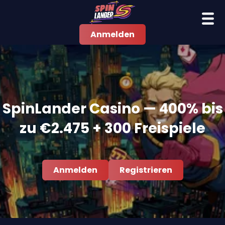
Anmelden
SpinLander Casino — 400% bis
zu €2.475 + 300 Freispiele
Anmelden
Registrieren