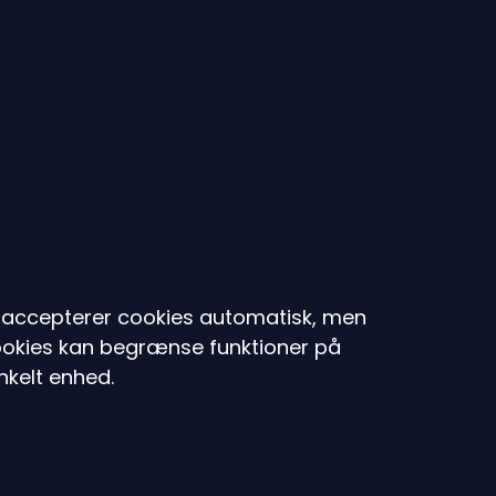
ere accepterer cookies automatisk, men
cookies kan begrænse funktioner på
nkelt enhed.