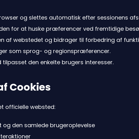
owser og slettes automatisk efter sessionens afsl
den for at huske præferencer ved fremtidige besø
en af webstedet og bidrager til forbedring af funkti
inger som sprog- og regionspræferencer.
 tilpasset den enkelte brugers interesser.
af Cookies
t officielle websted:
et og den samlede brugeroplevelse
nteraktioner