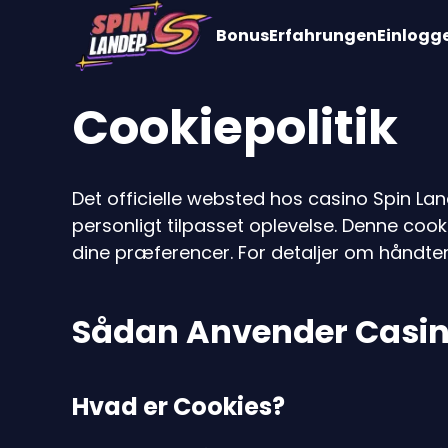
Bonus
Erfahrungen
Einlogg
Cookiepolitik
Det officielle websted hos casino Spin L
personligt tilpasset oplevelse. Denne coo
dine præferencer. For detaljer om håndterin
Sådan Anvender Casin
Hvad er Cookies?