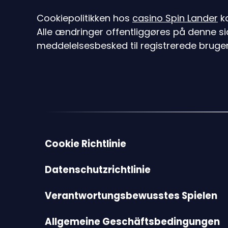
Cookiepolitikken hos
casino Spin Lander
ka
Alle ændringer offentliggøres på denne s
meddelelsesbesked til registrerede bruger
Cookie Richtlinie
Datenschutzrichtlinie
Verantwortungsbewusstes Spielen
Allgemeine Geschäftsbedingungen