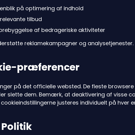
blik på optimering af indhold
relevante tilbud
orebyggelse af bedrageriske aktiviteter
derstøtte reklamekampagner og analysetjenester.
kie-præferencer
llinger på det officielle websted. De fleste brows
ler slette dem. Bemærk, at deaktivering af visse 
cookieindstillingerne justeres individuelt på hver e
Politik