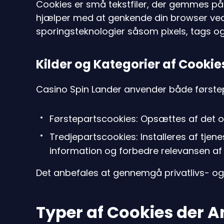
Cookies er små tekstfiler, der gemmes på 
hjælper med at genkende din browser ved 
sporingsteknologier såsom pixels, tags o
Kilder og Kategorier af Cookie
Casino Spin Lander anvender både førstep
Førstepartscookies: Opsættes af det of
Tredjepartscookies: Installeres af tj
information og forbedre relevansen af 
Det anbefales at gennemgå privatlivs- og c
Typer af Cookies der 